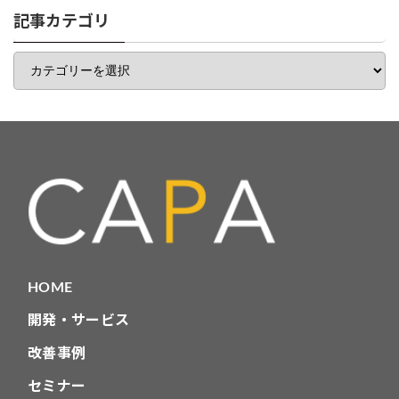
一
記事カテゴリ
覧
記
事
カ
テ
ゴ
リ
HOME
開発・サービス
改善事例
セミナー