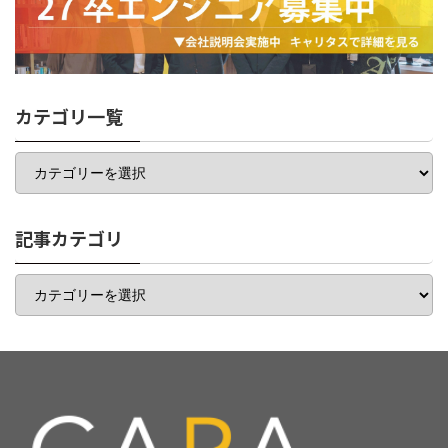
カテゴリ一覧
カ
テ
ゴ
リ
一
記事カテゴリ
覧
記
事
カ
テ
ゴ
リ