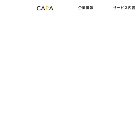
企業情報
サービス内容
Skip
Skip
トップページ
ブログ一覧ページ
CAD
AutoCAD
to
to
the
the
content
Navigation
AutoCADのナビゲ
や主な操作方法を解説
Last
2024年9月12日
2024年9月6日
satoru
updated
:
AutoCADには多くの機能があり、その全て
操作方法は一つずつ覚えていくことが大切で
ビゲーションバーと呼ばれるものがあります