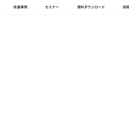
改善事例
セミナー
資料ダウンロード
採
AutoCADのナビゲーションバーとは？表示の仕方や主な操作方法を解説
ーションバーとは？表示の仕方
jam
を同時に使いこなすことは難しいものです。
すが、操作そのものをサポートする機能の一つとして、ナ
。