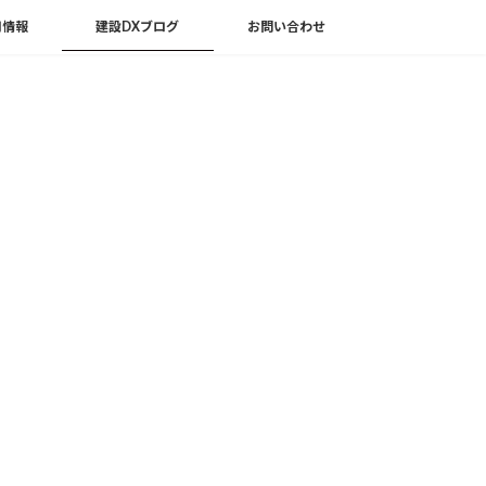
用情報
建設DXブログ
お問い合わせ
検
索:
株式会社キャパ
メールマガジン
お役立ち資料はこちらから