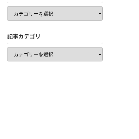
カ
テ
ゴ
リ
記事カテゴリ
一
覧
記
事
カ
テ
ゴ
リ