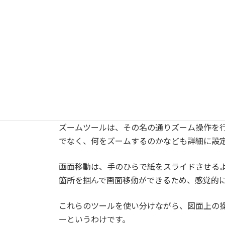
2Dホイール
ズームツール
画面移動
の3つです。
2Dホイールは、2D画面で操作できるマウス
ム、画面移動といった操作を自由に行うこと
ズームツールは、その名の通りズーム操作を
でなく、何をズームするのかなども詳細に設
画面移動は、手のひらで紙をスライドさせる
箇所を掴んで画面移動ができるため、感覚的
これらのツールを使い分けながら、図面上の
ーというわけです。