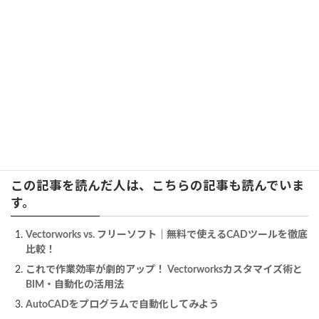
https://www.aanda.co.jp/VCS/index.html
・Vectorworks Japan「Vectorworks 2024 Viewer」
https://www.aanda.co.jp/download/detail/vwviewerdl_2024.html
・Vectorworks Design Blog「よくある質問解説講座 第31回「パ
ブリッシュ」」
https://bim.aanda.co.jp/blog/2022/07/10907/
この記事を読んだ人は、こちらの記事も読んでいま
す。
Vectorworks vs. フリーソフト｜無料で使えるCADツールを徹底
比較！
これで作業効率が劇的アップ！ Vectorworksカスタマイズ術と
BIM・自動化の活用法
AutoCADをプログラムで自動化してみよう