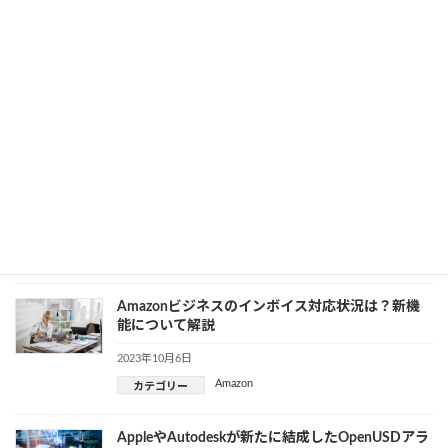
Metaの次世代AIアーキテクチャ「Megabyte」は何
が凄いのか？
2023年10月17日
カテゴリー
AI
、
Meta（旧 Facebook）
Google Cloudで提供される生成AI対応の「TPU
v5e」とはどんなプロセッサ？
2023年10月16日
カテゴリー
AI
、
Google
Amazonビジネスのインボイス対応状況は？新機
能について解説
2023年10月6日
Amazon
カテゴリー
AppleやAutodeskが新たに結成したOpenUSDアラ