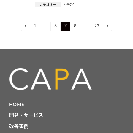
Google
カテゴリー
投
Page
Page
Page
Page
Page
«
1
…
6
7
8
…
23
»
稿
ナ
ビ
ゲ
ー
シ
ョ
HOME
ン
開発・サービス
改善事例