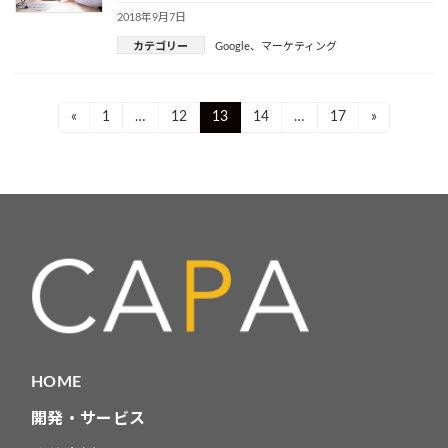
2018年9月7日
カテゴリー
Google
、
マーケティング
投
Page
Page
Page
Page
Page
«
1
…
12
13
14
…
17
»
稿
ナ
ビ
ゲ
ー
シ
ョ
HOME
ン
開発・サービス