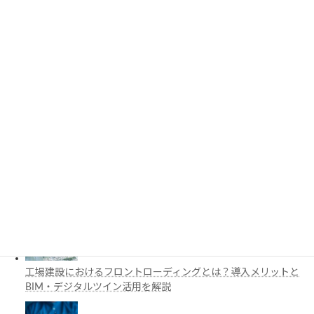
要ライブラリを解説
3D都市モデルは土木設計にどう活用できる？PLATEAUの特徴
と活用例を解説
施工管理で注目の空間コンピューティングとは？BIM・Apple
Vision Proの活用例を解説
工場建設におけるフロントローディングとは？導入メリットと
BIM・デジタルツイン活用を解説