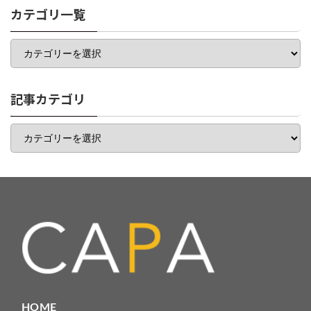
カテゴリ一覧
カ
テ
ゴ
リ
一
記事カテゴリ
覧
記
事
カ
テ
ゴ
リ
HOME