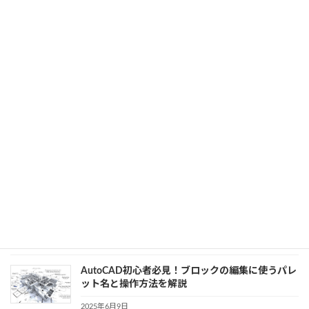
センスの選び方と注意点
2025年6月16日
カテゴリー
3D CAD
、
AutoCAD
、
CAD
AutoCADと3Dで変わる堤防設計｜設計効率と可
視化の新常識
2025年6月13日
カテゴリー
3D CAD
、
AutoCAD
、
CAD
AutoCADのビューポートクリップ機能を徹底解
説！作業効率を劇的改善
2025年6月9日
カテゴリー
3D CAD
、
AutoCAD
、
CAD
AutoCAD初心者必見！ブロックの編集に使うパレ
ット名と操作方法を解説
2025年6月9日