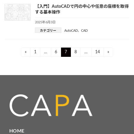
【入門】AutoCADで円の中心や任意の座標を取得
する基本操作
2025年6月3日
カテゴリー
AutoCAD
、
CAD
投
Page
Page
Page
Page
Page
«
1
…
6
7
8
…
14
»
稿
ナ
ビ
ゲ
ー
シ
ョ
HOME
ン