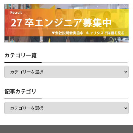
カテゴリ一覧
カ
テ
ゴ
リ
一
記事カテゴリ
覧
記
事
カ
テ
ゴ