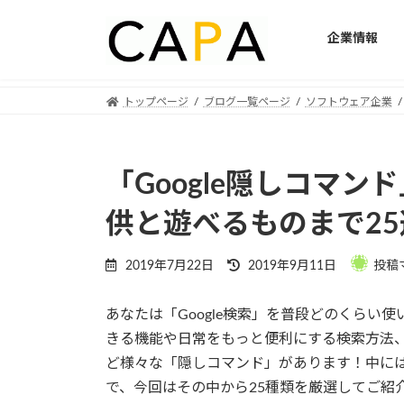
企業情報
Skip
Skip
トップページ
ブログ一覧ページ
ソフトウェア企業
to
to
the
the
content
Navigation
「Google隠しコマ
供と遊べるものまで25
Last
2019年7月22日
2019年9月11日
投稿
updated
:
あなたは「Google検索」を普段どのくらい使
きる機能や日常をもっと便利にする検索方法
ど様々な「隠しコマンド」があります！中に
で、今回はその中から25種類を厳選してご紹