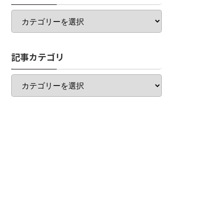
カ
テ
ゴ
リ
記事カテゴリ
一
覧
記
事
カ
テ
ゴ
リ