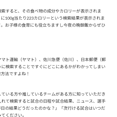
検索すると、その食べ物の成分やカロリーが表示されま
100g当たり223カロリーという検索結果が表示されま
ド。お子様の食育にも役立ちますし今夜の晩御飯からぜひ
ヤマト運輸（ヤマト）、佐川急便（佐川）、日本郵便（郵
ように検索することですぐにどこにあるかがわかってしまい
索方法ですよね！
している方や推しているチームがある方に知っていただき
入れて検索すると試合の日程や試合結果、ニュース、選手
昨日の結果どうだったのかな？」「次行ける試合はいつだ
みてください。