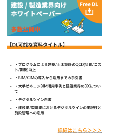
【DL可能な資料タイトル】
・プログラムによる建築/土木設計のQCD(品質/コス
ト/期間)向上
・BIM/CIMの導入から活用までの手引書
・大手ゼネコンBIM活用事例と建設業界のDXについ
て
・デジタルツイン白書
・建設業/製造業におけるデジタルツインの実現性と
施設管理への応用
詳細はこちら＞＞＞