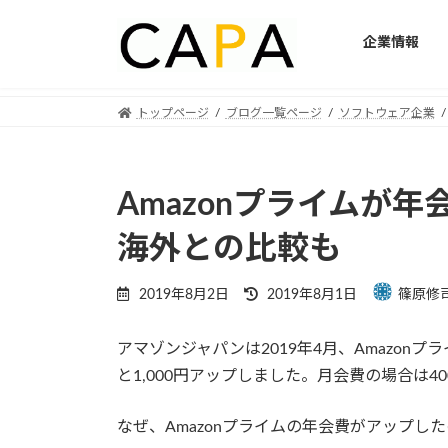
企業情報
Skip
Skip
トップページ
ブログ一覧ページ
ソフトウェア企業
to
to
the
the
content
Navigation
Amazonプライム
海外との比較も
Last
2019年8月2日
2019年8月1日
篠原修
updated
:
アマゾンジャパンは2019年4月、Amazonプラ
と1,000円アップしました。月会費の場合は4
なぜ、Amazonプライムの年会費がアップし