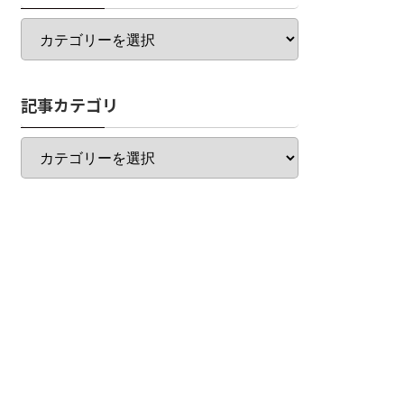
カ
テ
ゴ
リ
記事カテゴリ
一
覧
記
事
カ
テ
ゴ
リ