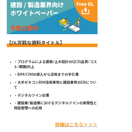
【DL可能な資料タイトル】
・プログラムによる建築/土木設計のQCD(品質/コス
ト/期間)向上
・BIM/CIMの導入から活用までの手引書
・大手ゼネコンBIM活用事例と建設業界のDXについ
て
・デジタルツイン白書
・建設業/製造業におけるデジタルツインの実現性と
施設管理への応用
詳細はこちら＞＞＞