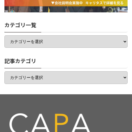
カテゴリ一覧
カ
テ
ゴ
リ
一
記事カテゴリ
覧
記
事
カ
テ
ゴ
リ