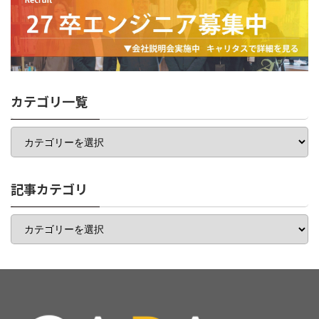
カテゴリ一覧
カ
テ
ゴ
リ
一
記事カテゴリ
覧
記
事
カ
テ
ゴ
リ