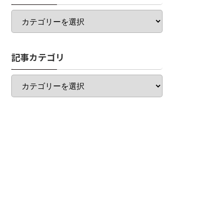
カ
テ
ゴ
リ
記事カテゴリ
一
覧
記
事
カ
テ
ゴ
リ