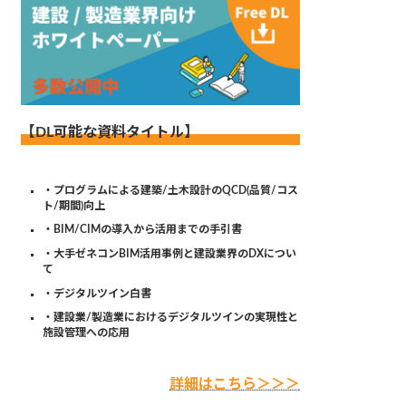
【DL可能な資料タイトル】
・プログラムによる建築/土木設計のQCD(品質/コス
ト/期間)向上
・BIM/CIMの導入から活用までの手引書
・大手ゼネコンBIM活用事例と建設業界のDXについ
て
・デジタルツイン白書
・建設業/製造業におけるデジタルツインの実現性と
施設管理への応用
詳細はこちら＞＞＞