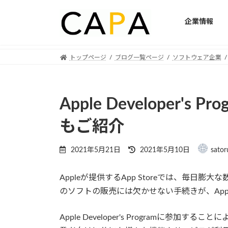
企業情報
Skip
Skip
トップページ
ブログ一覧ページ
ソフトウェア企業
to
to
the
the
content
Navigation
Apple Developer'
もご紹介
Last
2021年5月21日
2021年5月10日
sator
updated
:
Appleが提供するApp Storeでは、毎
のソフトの販売には欠かせない手続きが、Apple De
Apple Developer's Programに