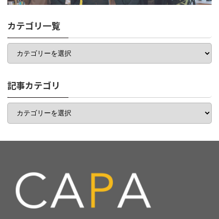
カテゴリ一覧
カ
テ
ゴ
リ
一
記事カテゴリ
覧
記
事
カ
テ
ゴ
リ