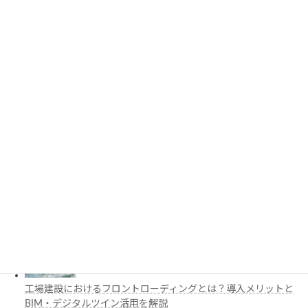
PythonでCADを自動化する方法とは？対応ソフト・活用例・主
要ライブラリを解説
3D都市モデルは土木設計にどう活用できる？PLATEAUの特徴
と活用例を解説
施工管理で注目の空間コンピューティングとは？BIM・Apple
Vision Proの活用例を解説
工場建設におけるフロントローディングとは？導入メリットと
BIM・デジタルツイン活用を解説