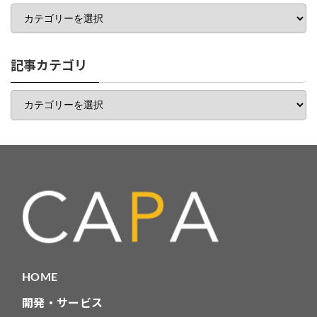
カ
テ
ゴ
リ
一
記事カテゴリ
覧
記
事
カ
テ
ゴ
リ
HOME
開発・サービス