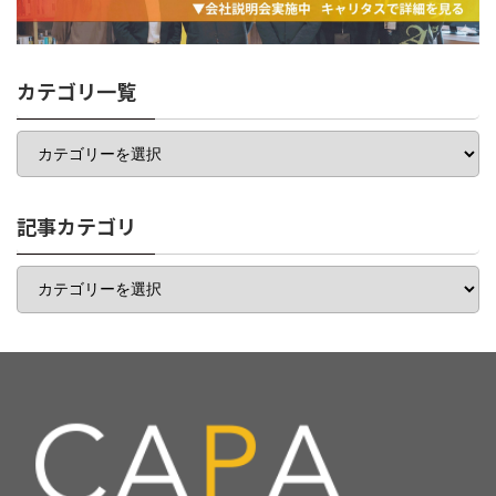
カテゴリ一覧
カ
テ
ゴ
リ
一
記事カテゴリ
覧
記
事
カ
テ
ゴ
リ