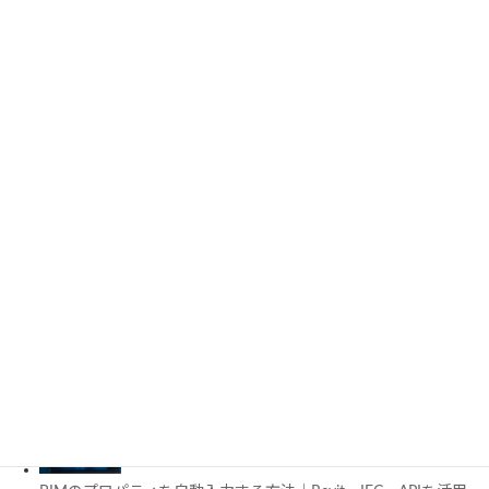
3D都市モデルは土木設計にどう活用できる？PLATEAUの特徴
と活用例を解説
施工管理で注目の空間コンピューティングとは？BIM・Apple
Vision Proの活用例を解説
工場建設におけるフロントローディングとは？導入メリットと
BIM・デジタルツイン活用を解説