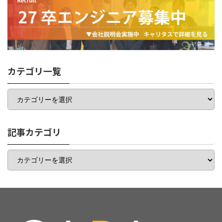
カテゴリ一覧
カ
テ
ゴ
リ
一
記事カテゴリ
覧
記
事
カ
テ
ゴ
リ