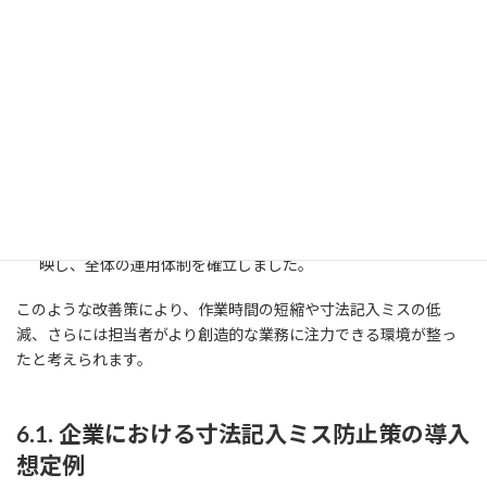
出し、ミス発生箇所を特定。納期遵守率の向上やエラー修正工
数の削減という具体的な目標を設定しました。
テンプレートと自動化ツールの導入
統一された寸法スタイルやレイヤー構成を盛り込んだAutoCAD
テンプレートを作成し、全プロジェクトで共有。また、ショー
トカットキーとAutoLISPスクリプトを活用して、連続寸法の自
動記入や寸法編集作業の効率化を実現しました。
教育とモニタリングの実施
新たな手順を担当者にレクチャーし、運用開始後に一定期間モ
ニタリングを実施。フィードバックを基に改善策を速やかに反
映し、全体の運用体制を確立しました。
このような改善策により、作業時間の短縮や寸法記入ミスの低
減、さらには担当者がより創造的な業務に注力できる環境が整っ
たと考えられます。
6.1. 企業における寸法記入ミス防止策の導入
想定例