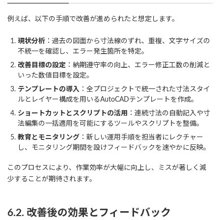
例えば、以下の手順で改善が進められたと想定します。
現状分析
：過去の図面から寸法線のずれ、重複、文字サイズの
不統一を確認し、エラー発生箇所を特定。
改善目標の設定
：納期遵守率の向上、エラー修正工数の削減と
いった数値目標を設定。
テンプレートの導入
：全プロジェクトで統一された寸法スタイ
ルとレイヤー構成を用いるAutoCADテンプレートを作成。
ショートカットとスクリプトの活用
：連続寸法の自動記入や寸
法編集の一括適用を可能にするツールやスクリプトを整備。
教育とモニタリング
：新しい運用手順を担当者にレクチャー
し、モニタリング期間を設けフィードバックを速やかに反映。
このプロセスにより、作業効率が大幅に向上し、ミスが著しく減
少することが期待されます。
6.2. 改善後の効果とフィードバック