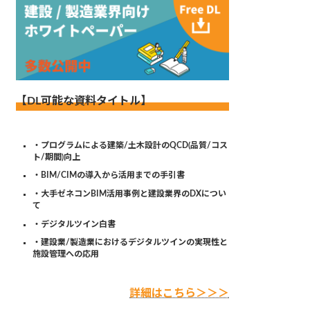
【DL可能な資料タイトル】
・プログラムによる建築/土木設計のQCD(品質/コス
ト/期間)向上
・BIM/CIMの導入から活用までの手引書
・大手ゼネコンBIM活用事例と建設業界のDXについ
て
・デジタルツイン白書
・建設業/製造業におけるデジタルツインの実現性と
施設管理への応用
詳細はこちら＞＞＞