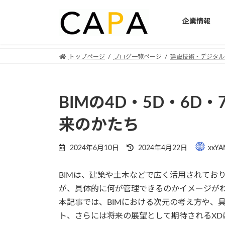
企業情報
Skip
Skip
トップページ
ブログ一覧ページ
建設技術・デジタル
to
to
the
the
content
Navigation
BIMの4D・5D・6D
来のかたち
Last
2024年6月10日
2024年4月22日
xxYA
updated
:
BIMは、建築や土木などで広く活用されてお
が、具体的に何が管理できるのかイメージが
本記事では、BIMにおける次元の考え方や、
ト、さらには将来の展望として期待されるXD