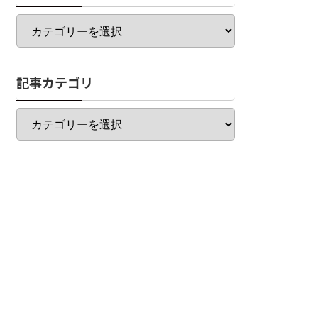
カ
テ
ゴ
リ
記事カテゴリ
一
覧
記
事
カ
テ
ゴ
リ