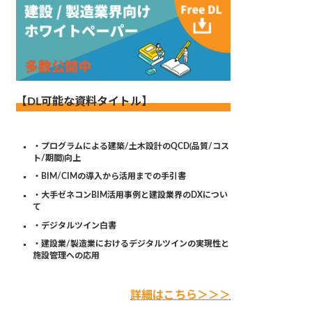
【DL可能な資料タイトル】
・プログラムによる建築/土木設計のQCD(品質/コス
ト/期間)向上
・BIM/CIMの導入から活用までの手引書
・大手ゼネコンBIM活用事例と建設業界のDXについ
て
・デジタルツイン白書
・建設業/製造業におけるデジタルツインの実現性と
施設管理への応用
詳細はこちら＞＞＞