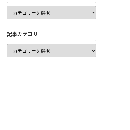
カ
テ
ゴ
リ
記事カテゴリ
一
覧
記
事
カ
テ
ゴ
リ