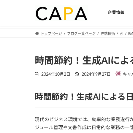
企業情報
Skip
Skip
トップページ
ブログ一覧ページ
先端技術
AI
時
to
to
the
the
content
Navigation
時間節約！生成AIに
Last
2024年10月2日
2024年9月27日
キャ
updated
:
時間節約！生成AIによる
現代のビジネス環境では、効率的な業務遂行
ジュール管理や文書作成は日常的な業務の一部