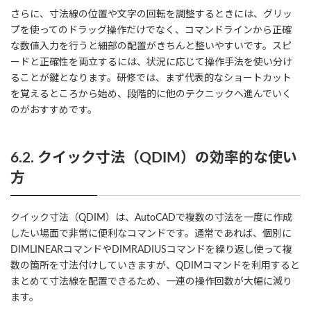
さらに、寸法線の位置や文字の回転を調整するときには、グリッ
プを使ってのドラッグ操作だけでなく、コマンドラインから正確
な数値入力を行うと細部の配置がきちんと整いやすいです。スピ
ードと正確性を両立するには、状況に応じて操作手法を使い分け
ることが鍵となります。研修では、まず代表的なショートカット
を覚えるところから始め、段階的に他のテクニックへ進んでいく
のがおすすめです。
6.2. クイック寸法（QDIM）の効率的な使い
方
クイック寸法（QDIM）は、AutoCADで複数の寸法を一度に作成
したい場面で非常に便利なコマンドです。通常であれば、個別に
DIMLINEARコマンドやDIMRADIUSコマンドを繰り返し使って複
数の箇所を寸法付けしていきますが、QDIMコマンドを利用すると
まとめて寸法線を配置できるため、一連の操作回数が大幅に減り
ます。