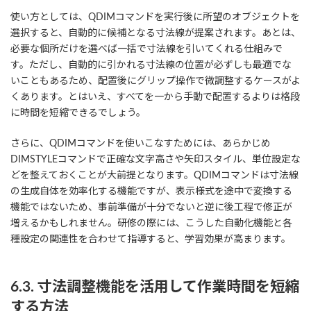
使い方としては、QDIMコマンドを実行後に所望のオブジェクトを
選択すると、自動的に候補となる寸法線が提案されます。あとは、
必要な個所だけを選べば一括で寸法線を引いてくれる仕組みで
す。ただし、自動的に引かれる寸法線の位置が必ずしも最適でな
いこともあるため、配置後にグリップ操作で微調整するケースがよ
くあります。とはいえ、すべてを一から手動で配置するよりは格段
に時間を短縮できるでしょう。
さらに、QDIMコマンドを使いこなすためには、あらかじめ
DIMSTYLEコマンドで正確な文字高さや矢印スタイル、単位設定な
どを整えておくことが大前提となります。QDIMコマンドは寸法線
の生成自体を効率化する機能ですが、表示様式を途中で変換する
機能ではないため、事前準備が十分でないと逆に後工程で修正が
増えるかもしれません。研修の際には、こうした自動化機能と各
種設定の関連性を合わせて指導すると、学習効果が高まります。
6.3. 寸法調整機能を活用して作業時間を短縮
する方法