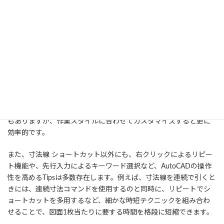
6.1. 寸法線入力を素早くするショートカット
とテクニック
AutoCADでは、寸法線を入力する頻度が非常に高いため、ショー
トカットを駆使することで作業時間を大きく削減できます。例え
ば、DIMLINEARコマンドやDIMANGULARコマンドなどを頻繁に
使うのであれば、キーボードショートカットを割り当てておくと
良いでしょう。標準では「DLI」などが割り当てられているケース
もありますが、作業スタイルに合わせてカスタマイズすると更に
効率的です。
また、寸法線 ショートカット以外にも、右クリックによるリピー
ト機能や、先行入力によるキーワード選択など、AutoCADの操作
性を高めるTipsは多数存在します。例えば、寸法線を連続で引くと
きには、連続寸法コマンドを使用するのと同時に、リピートでシ
ョートカットを多用するなど、細かな時短テクニックを組み合わ
せることで、図面1枚当たりに要する時間を格段に短縮できます。