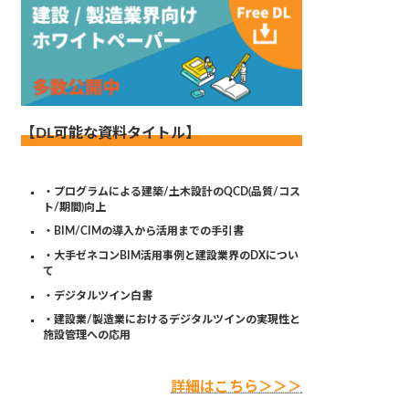
【DL可能な資料タイトル】
・プログラムによる建築/土木設計のQCD(品質/コス
ト/期間)向上
・BIM/CIMの導入から活用までの手引書
・大手ゼネコンBIM活用事例と建設業界のDXについ
て
・デジタルツイン白書
・建設業/製造業におけるデジタルツインの実現性と
施設管理への応用
詳細はこちら＞＞＞