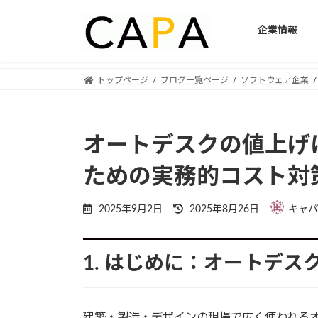
企業情報
Skip
Skip
トップページ
ブログ一覧ページ
ソフトウェア企業
to
to
the
the
content
Navigation
オートデスクの値上げ
ための実務的コスト対
Last
2025年9月2日
2025年8月26日
キャパ
updated
:
1. はじめに：オートデ
建築・製造・デザインの現場で広く使われる