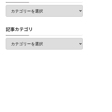
カ
テ
ゴ
リ
記事カテゴリ
一
覧
記
事
カ
テ
ゴ
リ