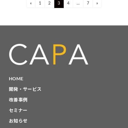
投
Page
Page
Page
Page
Page
«
1
2
3
4
…
7
»
稿
ナ
ビ
ゲ
ー
シ
ョ
HOME
ン
開発・サービス
改善事例
セミナー
お知らせ