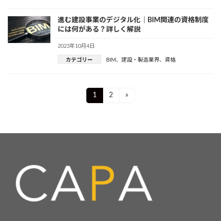
進む建設事業のデジタル化｜BIM関連の資格制度
には何がある？詳しく解説
2023年10月4日
カテゴリー
BIM
、
建設・製造業界
、
資格
投
Page
Page
1
2
»
稿
ナ
ビ
ゲ
ー
シ
ョ