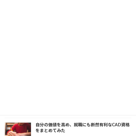
AutoCADの資格とは？試験の概要と資格を取得す
るメリット、合格までのステップを詳しく解説
2024年10月7日
カテゴリー
AutoCAD
、
資格
、
開発知識
CADオペレータに有利な資格5選！それぞれの特
徴や求人倍率をご紹介
2024年9月30日
カテゴリー
CAD
、
業務効率化
、
資格
BIM時代の新人材「BIMコーディネーター」と
は その役割や資格を紹介
2024年8月30日
カテゴリー
BIM
、
CAD
、
資格
自分の価値を高め、就職にも断然有利なCAD資格
をまとめてみた