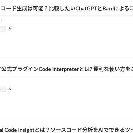
るコード生成は可能？比較したいChatGPTとBardによ
日
AI
ー
PT公式プラグインCode Interpreterとは? 便利な使い方
AI
ー
Total Code Insightとは？ソースコード分析をAIででき