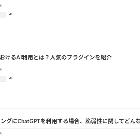
日
AI
ー
aにおけるAI利用とは？人気のプラグインを紹介
日
AI
ー
ングにChatGPTを利用する場合、脆弱性に関してどん
日