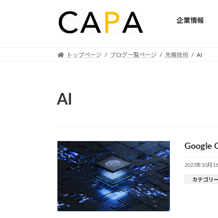
企業情報
Skip
Skip
トップページ
ブログ一覧ページ
先端技術
AI
to
to
the
the
content
Navigation
AI
Goog
2023年10月1
カテゴリ