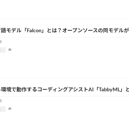
語モデル「Falcon」とは？オープンソースの同モデル
日
AI
ー
環境で動作するコーディングアシストAI「TabbyML」
日
AI
ー