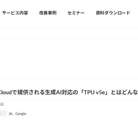
サービス内容
改善事例
セミナー
資料ダウンロード
le Cloudで提供される生成AI対応の「TPU v5e」とはど
6日
ー
AI
、
Google