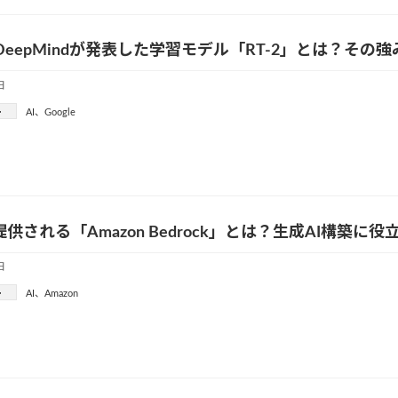
le DeepMindが発表した学習モデル「RT-2」とは？その
日
ー
AI
、
Google
提供される「Amazon Bedrock」とは？生成AI構築に
日
ー
AI
、
Amazon