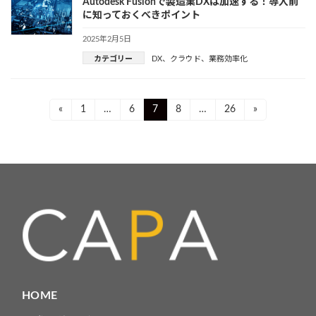
Autodesk Fusionで製造業DXは加速する！導入前
に知っておくべきポイント
2025年2月5日
カテゴリー
DX
、
クラウド
、
業務効率化
投
Page
Page
Page
Page
Page
«
1
…
6
7
8
…
26
»
稿
ナ
ビ
ゲ
ー
シ
ョ
HOME
ン