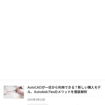
2025年2月13日
カテゴリー
DX
、
業務効率化
、
構造設計
建築CADデータの宝庫！「CAD素材.com」で無料
CADデータを探そう
2025年2月13日
カテゴリー
CAD
、
業務効率化
Twinmotion動作環境完全ガイド：最適なPCを選
ぶためのポイント
2025年2月12日
カテゴリー
3D CAD
、
DX
、
建設・製造業界
AutoCADが一日から利用できる？新しい購入モデ
ル、Autodesk Flexのメリットを徹底解析
2025年2月12日