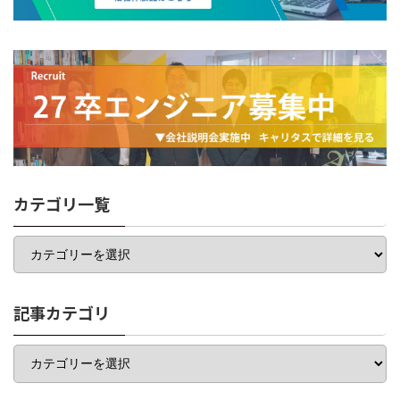
カテゴリ一覧
カ
テ
ゴ
リ
一
記事カテゴリ
覧
記
事
カ