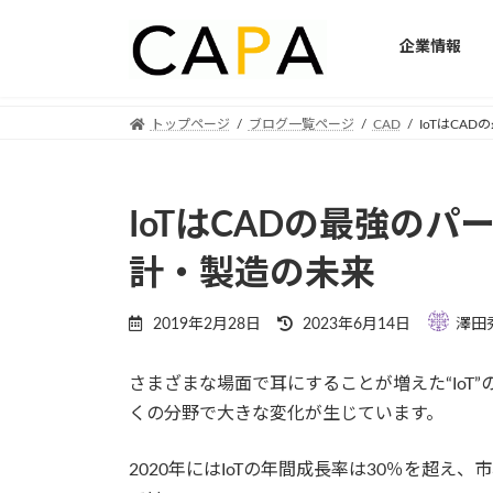
企業情報
Skip
Skip
トップページ
ブログ一覧ページ
CAD
IoTはCA
to
to
the
the
content
Navigation
IoTはCADの最強のパ
計・製造の未来
Last
2019年2月28日
2023年6月14日
澤田
updated
:
さまざまな場面で耳にすることが増えた“IoT
くの分野で大きな変化が生じています。
2020年にはIoTの年間成長率は30％を超