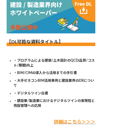
【DL可能な資料タイトル】
・プログラムによる建築/土木設計のQCD(品質/コス
ト/期間)向上
・BIM/CIMの導入から活用までの手引書
・大手ゼネコンBIM活用事例と建設業界のDXについ
て
・デジタルツイン白書
・建設業/製造業におけるデジタルツインの実現性と
施設管理への応用
詳細はこちら＞＞＞