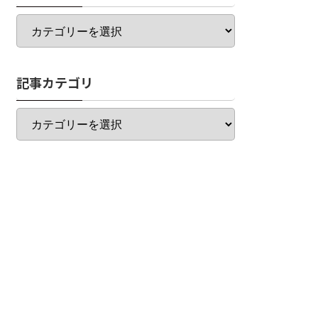
カ
テ
ゴ
リ
記事カテゴリ
一
覧
記
事
カ
テ
ゴ
リ