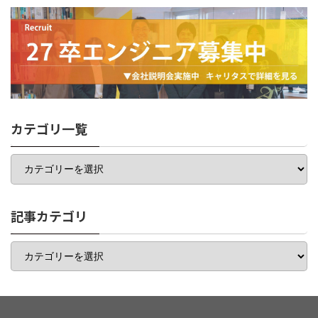
カテゴリ一覧
カ
テ
ゴ
リ
一
記事カテゴリ
覧
記
事
カ
テ
ゴ
リ