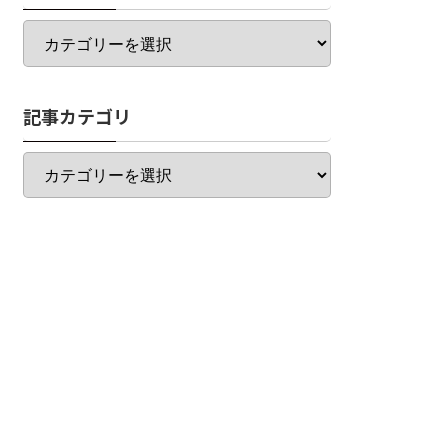
カ
テ
ゴ
リ
記事カテゴリ
一
覧
記
事
カ
テ
ゴ
リ