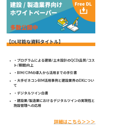
【DL可能な資料タイトル】
・プログラムによる建築/土木設計のQCD(品質/コス
ト/期間)向上
・BIM/CIMの導入から活用までの手引書
・大手ゼネコンBIM活用事例と建設業界のDXについ
て
・デジタルツイン白書
・建設業/製造業におけるデジタルツインの実現性と
施設管理への応用
詳細はこちら＞＞＞