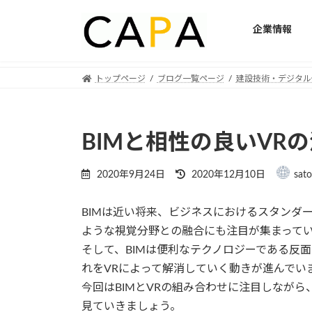
企業情報
Skip
Skip
トップページ
ブログ一覧ページ
建設技術・デジタル
to
to
the
the
content
Navigation
BIMと相性の良いVR
Last
2020年9月24日
2020年12月10日
sat
updated
:
BIMは近い将来、ビジネスにおけるスタンダー
ような視覚分野との融合にも注目が集まって
そして、BIMは便利なテクノロジーである反
れをVRによって解消していく動きが進んでい
今回はBIMとVRの組み合わせに注目しなが
見ていきましょう。