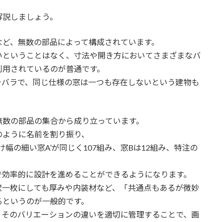
解説しましょう。
など、無数の部品によって構成されています。
いということはなく、寸法や開き方においてさまざまなバ
利用されているのが普通です。
ラバラで、同じ仕様の窓は一つも存在しないという建物も
無数の部品の集合から成り立っています。
のように名前を割り振り、
幅の細い窓A’が同じく107組み、窓Bは12組み、特注の
で効率的に設計を進めることができるようになります。
壁一枚にしても厚みや内装材など、「共通点もあるが微妙
るというのが一般的です。
、そのバリエーションの違いを適切に管理することで、画