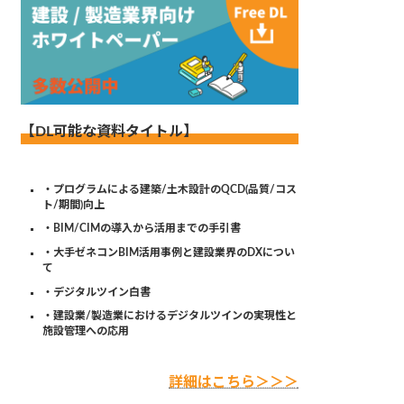
【DL可能な資料タイトル】
・プログラムによる建築/土木設計のQCD(品質/コス
ト/期間)向上
・BIM/CIMの導入から活用までの手引書
・大手ゼネコンBIM活用事例と建設業界のDXについ
て
・デジタルツイン白書
・建設業/製造業におけるデジタルツインの実現性と
施設管理への応用
詳細はこちら＞＞＞