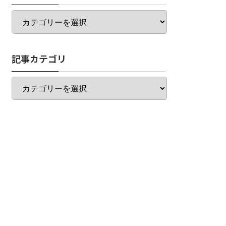
カ
テ
ゴ
リ
記事カテゴリ
一
覧
記
事
カ
テ
ゴ
リ