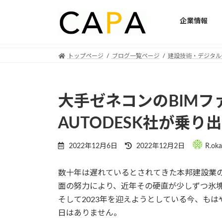
企業情報
Skip
Skip
トップページ
ブログ一覧ページ
建設技術・デジタル
to
to
the
the
content
Navigation
大手ゼネコンのBIMフ
AUTODESK社が乗り
Last
2022年12月6日
2022年12月2日
R.ok
updated
:
数十年は遅れているとされてきた本邦建設業
面の努力により、近年その硬直が少しずつ氷
そして2023年を迎えようとしている今、もは
日はありません。