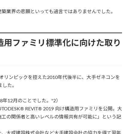
建築業界の悲願といっても過言ではありませんでした。
構造用ファミリ標準化に向けた取り
社は、オリンピックを控えた2010年代後半に、大手ゼネコンを
ました。
8年12月のことでした。*2）
ODESK® REVIT® 2019 向け構造用ファミリを公開。大
施工の関係者と高いレベルの情報共有が可能に」という記
社、大成建設株式会社など大手建設会社の協力を得て翌年