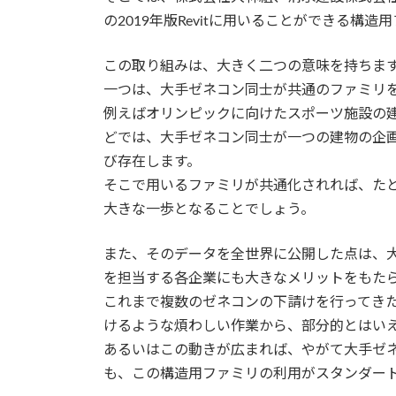
の2019年版Revitに用いることができる構
この取り組みは、大きく二つの意味を持ちま
一つは、大手ゼネコン同士が共通のファミリ
例えばオリンピックに向けたスポーツ施設の
どでは、大手ゼネコン同士が一つの建物の企
び存在します。
そこで用いるファミリが共通化されれば、た
大きな一歩となることでしょう。
また、そのデータを全世界に公開した点は、
を担当する各企業にも大きなメリットをもた
これまで複数のゼネコンの下請けを行ってき
けるような煩わしい作業から、部分的とはい
あるいはこの動きが広まれば、やがて大手ゼ
も、この構造用ファミリの利用がスタンダー