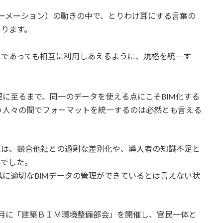
ーメーション）の動きの中で、とりわけ耳にする言葉の
あります。
タであっても相互に利用しあえるように、規格を統一す
に至るまで、同一のデータを使える点にこそBIM化する
う人々の間でフォーマットを統一するのは必然とも言える
には、競合他社との過剰な差別化や、導入者の知識不足と
んでした。
に適切なBIMデータの管理ができているとは言えない状
10月に「建築ＢＩＭ環境整備部会」を開催し、官民一体と