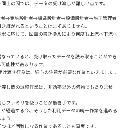
ト同士の間では、データの受け渡しが難しい点です。
計者→実施設計者→構造設計者→設備設計者→施工管理者
引き継がれるということはまずありません。
状況に応じて、図面の書き換えにより何度も上流へ下流へ
異なっていると、受け取ったデータを読み取ることができ
る可能性が高まります。
間で受け渡す行為は、細心の注意が必要な作業といえました。
け渡し間の調整作業は、非効率以外の何物でもありませ
同じファミリを使うことが最善手です。
近くが経過する今、そうした利用データの統一作業を進める
しょう。
経つほど困難になる作業であることも事実です。