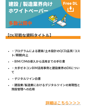
【DL可能な資料タイトル】
・プログラムによる建築/土木設計のQCD(品質/コス
ト/期間)向上
・BIM/CIMの導入から活用までの手引書
・大手ゼネコンBIM活用事例と建設業界のDXについ
て
・デジタルツイン白書
・建設業/製造業におけるデジタルツインの実現性と
施設管理への応用
詳細はこちら＞＞＞