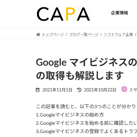
企業情報
Skip
Skip
トップページ
ブログ一覧ページ
ソフトウェア企業
to
to
the
the
content
Navigation
Google マイビジネ
の取得も解説します
Last
2021年11月1日
2021年10月22日
ミ
updated
:
この記事を読むと、以下の3つのことが分かり
1.Googleマイビジネスの始め方
2.Googleマイビジネスを始める前に確認した
3.Googleマイビジネスの登録でよくあるト