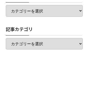
カ
テ
ゴ
リ
記事カテゴリ
一
覧
記
事
カ
テ
ゴ
リ