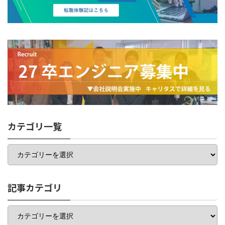
カテゴリ一覧
カ
テ
ゴ
リ
一
記事カテゴリ
覧
記
事