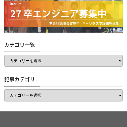
カテゴリ一覧
カ
テ
ゴ
リ
一
記事カテゴリ
覧
記
事
カ
テ
ゴ
リ