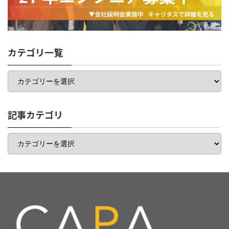
カテゴリ一覧
カ
テ
ゴ
リ
一
記事カテゴリ
覧
記
事
カ
テ
ゴ
リ