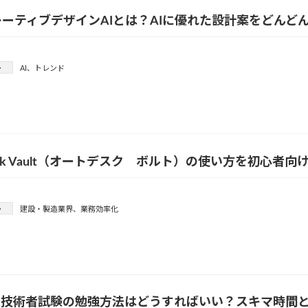
ーティブデザインAIとは？AIに優れた設計案をどんど
ー
AI
、
トレンド
desk Vault（オートデスク ボルト）の使い方を初心者
ー
建設・製造業界
、
業務効率化
利用技術者試験の勉強方法はどうすればいい？スキマ時間