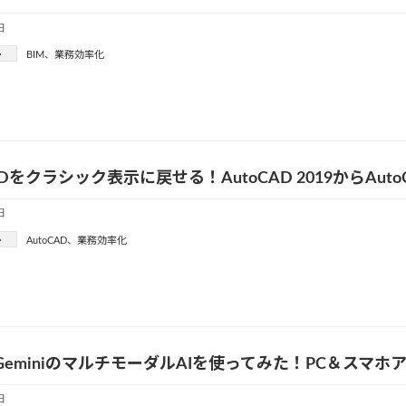
日
ー
BIM
、
業務効率化
ADをクラシック表示に戻せる！AutoCAD 2019からAut
日
ー
AutoCAD
、
業務効率化
le GeminiのマルチモーダルAIを使ってみた！PC＆ス
日