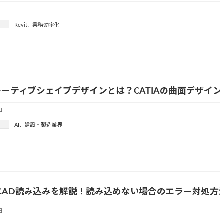
ー
Revit
、
業務効率化
ーティブシェイプデザインとは？CATIAの曲面デザイ
日
ー
AI
、
建設・製造業界
tのCAD読み込みを解説！読み込めない場合のエラー対処
日