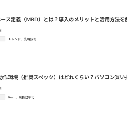
ベース定義（MBD）とは？導入のメリットと活用方法を
日
ー
トレンド
、
先端技術
tの動作環境（推奨スペック）はどれくらい？パソコン買
日
ー
Revit
、
業務効率化