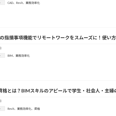
ー
CAD
、
Revit
、
業務効率化
360の指摘事項機能でリモートワークをスムーズに！使い
日
ー
BIM
、
業務効率化
tの資格とは？BIMスキルのアピールで学生・社会人・主
日
ー
Revit
、
業務効率化
、
資格