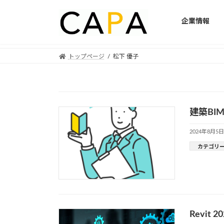
企業情報
Skip
Skip
トップページ
松下 優子
to
to
the
the
content
Navigation
建築B
2024年8月5日
カテゴリ
Revi