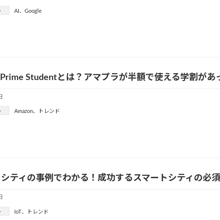
ー
AI
、
Google
n Prime Studentとは？アマプラが半額で使える学割が
日
ー
Amazon
、
トレンド
トシティの事例でわかる！成功するスマートシティの必
日
ー
IoT
、
トレンド