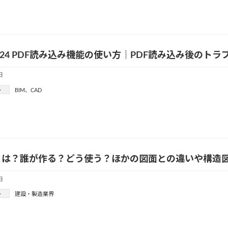
o2024 PDF読み込み機能の使い方｜PDF読み込み後の
日
ー
BIM
、
CAD
とは？誰が作る？どう使う？ほかの図面との違いや構造
日
ー
建設・製造業界