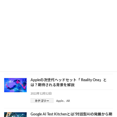
復活のGoogle製ARグラスは何がアップデートされ
たのか？機能を解説
2022年12月14日
カテゴリー
AR
、
Google
竹中工務店のVRシステム『maXim（マキシム）』
が示す新しい防災のあり方
2022年12月13日
VR
カテゴリー
Appleの次世代ヘッドセット「 Reality One」と
は？期待される背景を解説
2022年12月12日
カテゴリー
Apple
、
AR
Google AI Test Kitchenとは?対話型AIの発展から期