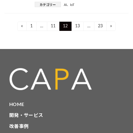
カテゴリー
AI
、
IoT
投
Page
Page
Page
Page
Page
«
1
…
11
12
13
…
23
»
稿
ナ
ビ
ゲ
ー
シ
ョ
HOME
ン
開発・サービス
改善事例