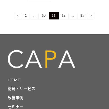
投
Page
Page
Page
Page
Page
«
1
…
10
11
12
…
15
»
稿
ナ
ビ
ゲ
ー
シ
ョ
HOME
ン
開発・サービス
改善事例
セミナー