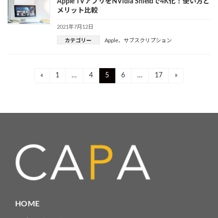
Apple TVアプリをNVidia Shieldで4K化！使い方と
メリット比較
2021年7月12日
カテゴリー
Apple
、
サブスクリプション
投
Page
Page
Page
Page
Page
«
1
…
4
5
6
…
17
»
稿
ナ
ビ
ゲ
ー
シ
ョ
HOME
ン