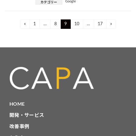
Google
カテゴリー
投
Page
Page
Page
Page
Page
«
1
…
8
9
10
…
17
»
稿
ナ
ビ
ゲ
ー
シ
ョ
HOME
ン
開発・サービス
改善事例