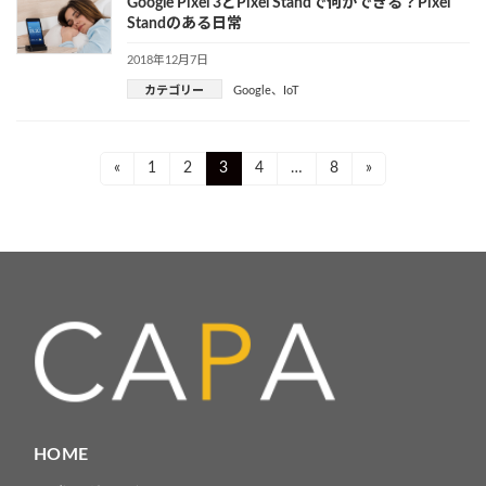
Google Pixel 3とPixel Standで何ができる？Pixel
Standのある日常
2018年12月7日
カテゴリー
Google
、
IoT
投
Page
Page
Page
Page
Page
«
1
2
3
4
…
8
»
稿
ナ
ビ
ゲ
ー
シ
ョ
HOME
ン