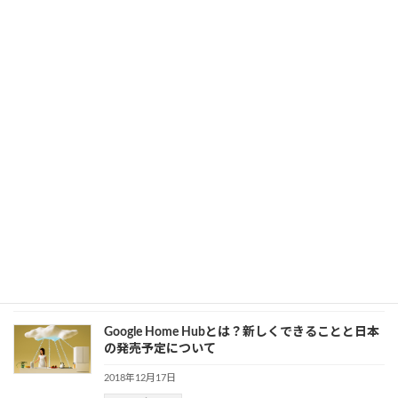
2019年1月8日
カテゴリー
Apple
、
IoT
FacebookのスマートスピーカーPortal、Amazon
Alexa、Google Homeの比較
2018年12月25日
カテゴリー
AI
、
IoT
Facebookが発売したスマートディスプレイ
「Portal」の使い道を探る
2018年12月20日
カテゴリー
AI
、
IoT
、
Meta（旧 Facebook）
Google Home Hubとは？新しくできることと日本
の発売予定について
2018年12月17日