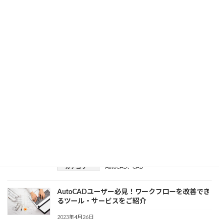
Construction Cloud とは。
2023年5月10日
カテゴリー
AutoCAD
、
クラウド
、
建設・製造業界
Autodesk社の提供する教育機関向け無償ライセン
スとは
2023年5月9日
CAD
カテゴリー
業種特化のツールセットを備えた「AutoCAD
Plus」の魅力とは
2023年5月1日
カテゴリー
AutoCAD
、
CAD
AutoCADユーザー必見！ワークフローを改善でき
るツール・サービスをご紹介
2023年4月26日