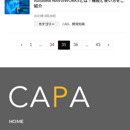
Autodesk NAVISWORKSとは？機能と使い方をご
紹介
2023年3月28日
カテゴリー
CAD
、
開発知識
投
Page
Page
Page
Page
Page
«
1
…
34
35
36
…
43
»
稿
ナ
ビ
ゲ
ー
シ
ョ
HOME
ン