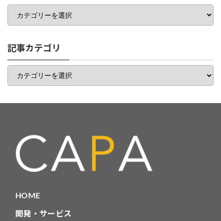
カ
テ
ゴ
リ
一
記事カテゴリ
覧
記
事
カ
テ
ゴ
リ
HOME
開発・サービス