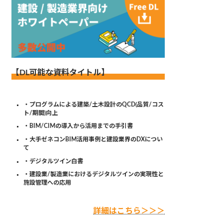
【DL可能な資料タイトル】
・プログラムによる建築/土木設計のQCD(品質/コス
ト/期間)向上
・BIM/CIMの導入から活用までの手引書
・大手ゼネコンBIM活用事例と建設業界のDXについ
て
・デジタルツイン白書
・建設業/製造業におけるデジタルツインの実現性と
施設管理への応用
詳細はこちら＞＞＞