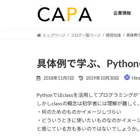
企業情報
Skip
Skip
トップページ
ブログ一覧ページ
開発知識
具体例で
to
to
the
the
content
Navigation
具体例で学ぶ、Python
Last
2018年11月5日
2019年10月30日
Hir
updated
:
Pythonではclassを活用してプログラミング
しかしclassの概念は初学者には理解が難しく
・何のためのものかイメージしづらい
・どういうときに使いたいものなのかイメー
と感じている方も多いのではないでしょうか