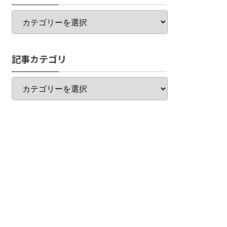
カ
テ
ゴ
リ
記事カテゴリ
一
覧
記
事
カ
テ
ゴ
リ