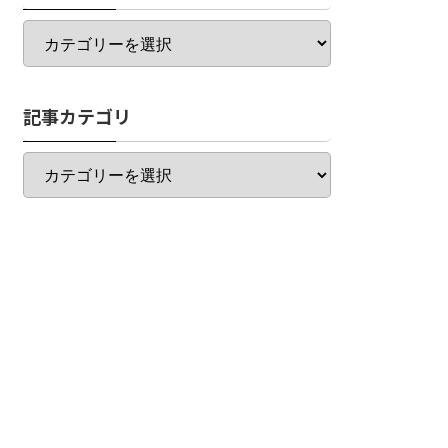
カ
テ
ゴ
リ
記事カテゴリ
一
覧
記
事
カ
テ
ゴ
リ