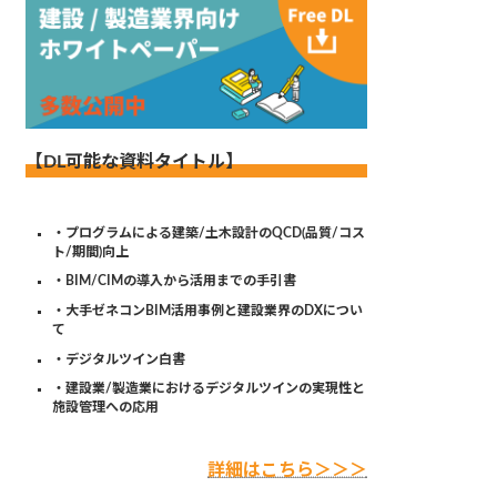
【DL可能な資料タイトル】
・プログラムによる建築/土木設計のQCD(品質/コス
ト/期間)向上
・BIM/CIMの導入から活用までの手引書
・大手ゼネコンBIM活用事例と建設業界のDXについ
て
・デジタルツイン白書
・建設業/製造業におけるデジタルツインの実現性と
施設管理への応用
詳細はこちら＞＞＞