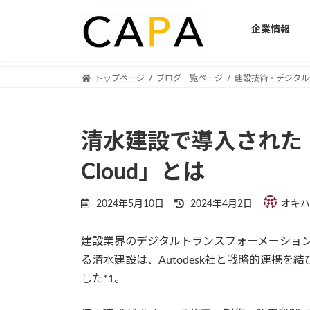
企業情報
Skip
Skip
トップページ
ブログ一覧ページ
建設技術・デジタル
to
to
the
the
content
Navigation
清水建設で導入された「Auto
Cloud」とは
Last
2024年5月10日
2024年4月2日
オキハ
updated
:
建設業界のデジタルトランスフォーメーション
る清水建設は、Autodesk社と戦略的連携を結び、「A
した*1。