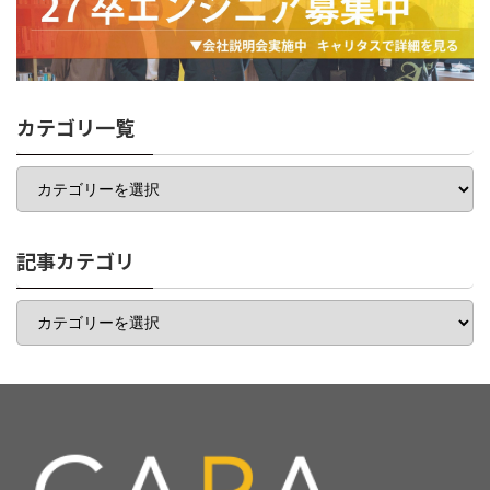
カテゴリ一覧
カ
テ
ゴ
リ
一
記事カテゴリ
覧
記
事
カ
テ
ゴ
リ