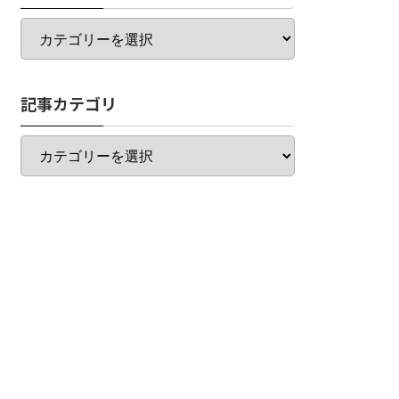
カ
テ
ゴ
リ
記事カテゴリ
一
覧
記
事
カ
テ
ゴ
リ