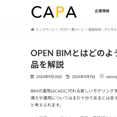
企業情報
Skip
Skip
トップページ
ブログ一覧ページ
建設技術・デジタル
to
to
the
the
content
Navigation
OPEN BIMとはど
品を解説
Last
2024年9月18日
2024年9月9日
satoru
updated
:
BIMの運用はCADに代わる新しいモデリング
導入や運用についてはまだ十分であるとは言
と考えられます。