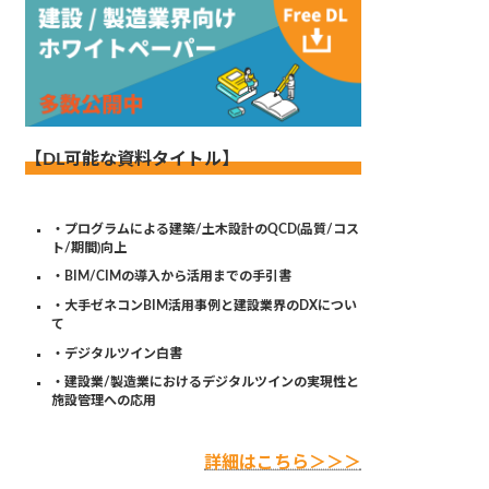
【DL可能な資料タイトル】
・プログラムによる建築/土木設計のQCD(品質/コス
ト/期間)向上
・BIM/CIMの導入から活用までの手引書
・大手ゼネコンBIM活用事例と建設業界のDXについ
て
・デジタルツイン白書
・建設業/製造業におけるデジタルツインの実現性と
施設管理への応用
詳細はこちら＞＞＞