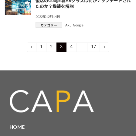
復活のGoogle製ARグラスは何がアップデートされ
たのか？機能を解説
2022年12月14日
カテゴリー
AR
、
Google
投
Page
Page
Page
Page
Page
«
1
2
3
4
…
17
»
稿
ナ
ビ
ゲ
ー
シ
ョ
HOME
ン