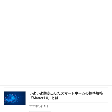
2023年2月15日
カテゴリー
AR
、
Google
、
VR
GoogleレンズのAR翻訳機能とは！外国語も撮るだ
けでわかる
2023年1月26日
カテゴリー
AR
、
Google
【機能比較】Pixel Watchがついにリリース！
Apple Watchとどちらがいい？
2023年1月23日
カテゴリー
Apple
、
Google
、
トレンド
いよいよ動き出したスマートホームの標準規格
「Matter1.0」とは
2023年1月11日