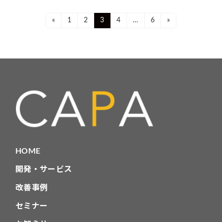
投
Page
Page
Page
Page
Page
«
1
2
3
4
…
6
»
稿
ナ
ビ
ゲ
ー
シ
ョ
HOME
ン
開発・サービス
改善事例
セミナー